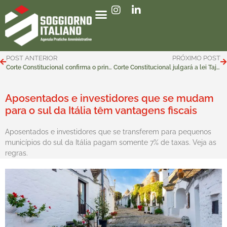
POST ANTERIOR
PRÓXIMO POST
Corte Constitucional confirma o princípio de que a cidadania italiana se concretiza com a filiação
Corte Constitucional julgará a lei Tajani em 11/03/2026
Aposentados e investidores que se mudam
para o sul da Itália têm vantagens fiscais
Aposentados e investidores que se transferem para pequenos
municípios do sul da Itália pagam somente 7% de taxas. Veja as
regras.