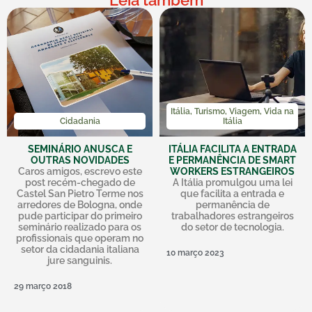
Itália
,
Turismo
,
Viagem
,
Vida na
Cidadania
Itália
SEMINÁRIO ANUSCA E
ITÁLIA FACILITA A ENTRADA
OUTRAS NOVIDADES
E PERMANÊNCIA DE SMART
Caros amigos, escrevo este
WORKERS ESTRANGEIROS
post recém-chegado de
A Itália promulgou uma lei
Castel San Pietro Terme nos
que facilita a entrada e
arredores de Bologna, onde
permanência de
pude participar do primeiro
trabalhadores estrangeiros
seminário realizado para os
do setor de tecnologia.
profissionais que operam no
setor da cidadania italiana
10 março 2023
jure sanguinis.
29 março 2018