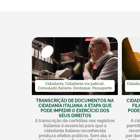
Cidadania
,
Cidadania via judicial
,
Cidada
Consulado italiano
,
Destaque
,
Passaporte
TRANSCRIÇÃO DE DOCUMENTOS NA
CIDAD
CIDADANIA ITALIANA: A ETAPA QUE
FIL
PODE IMPEDIR O EXERCÍCIO DOS
PODE
SEUS DIREITOS
A transcrição de certidões nos registros
A ci
italianos é essencial para que a
permit
cidadania italiana reconhecida
recon
produza efeitos práticos. Sem ela, o
por de