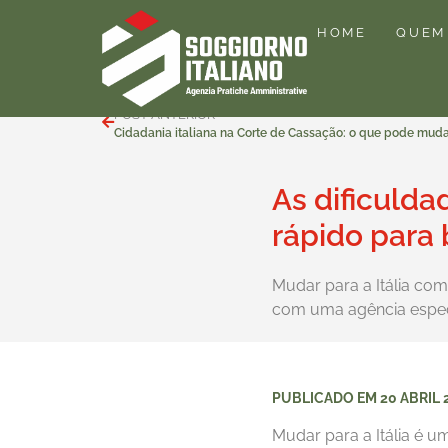
HOME
QUEM
POST ANTERIOR
Cidadania italiana na Corte de Cassação: o que pode mud
As dificulda
rápido para 
Mudar para a Itália com
com uma agência especia
PUBLICADO EM
20 ABRIL 
Mudar para a Itália é u