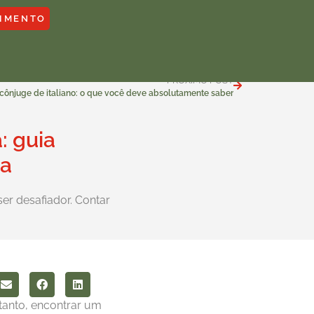
IMENTO
PRÓXIMO POST
cônjuge de italiano: o que você deve absolutamente saber
: guia
na
er desafiador. Contar
ntanto, encontrar um