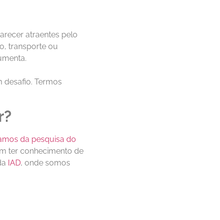
arecer atraentes pelo
o, transporte ou
aumenta.
m desafio. Termos
r?
amos da pesquisa do
em ter conhecimento de
 da
IAD
, onde somos