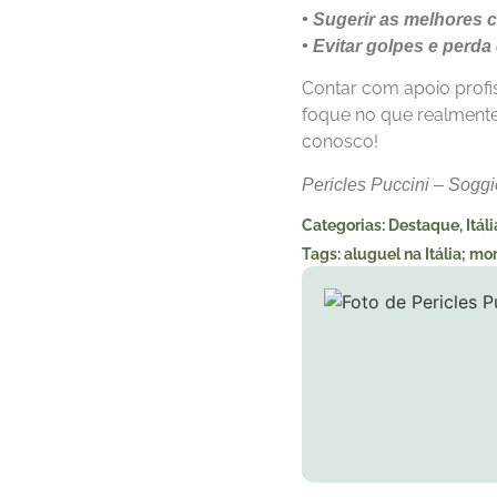
• Sugerir as melhores 
• Evitar golpes e perd
Contar com apoio profis
foque no que realmente 
conosco!
Pericles Puccini – Soggi
Categorias:
Destaque
,
Itáli
Tags:
aluguel na Itália; mor