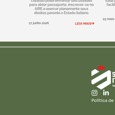
cidadão pode enfrentar dificuldades
Itália
para obter passaporte, inscrever-se no
facil
AIRE e exercer plenamente seus
direitos perante o Estado italiano.
25 maio
17 junho 2026
LEIA MAIS
Política de