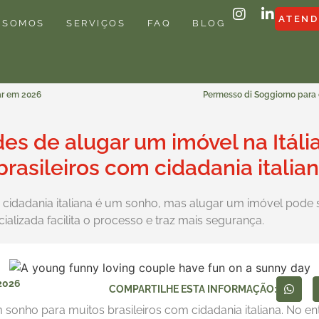
ATEND
 SOMOS
SERVIÇOS
FAQ
BLOG
ar em 2026
Permesso di Soggiorno para 
des de alugar um imóvel na Itália
brasileiros com cidadania italia
 cidadania italiana é um sonho, mas alugar um imóvel pode s
lizada facilita o processo e traz mais segurança.
2026
COMPARTILHE ESTA INFORMAÇÃO:
m sonho para muitos brasileiros com cidadania italiana. No e