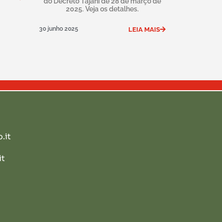
do Decreto Tajani de 28 de março de
2025. Veja os detalhes.
30 junho 2025
LEIA MAIS
.it
it