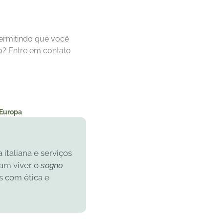
permitindo que você
do? Entre em contato
 Europa
italiana e serviços
jam viver o
sogno
s com ética e