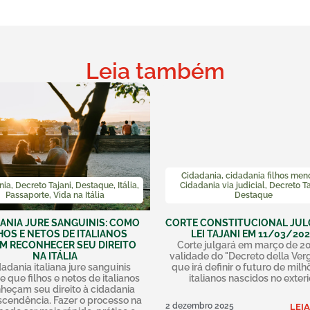
Leia também
Cidadania
,
cidadania filhos men
nia
,
Decreto Tajani
,
Destaque
,
Itália
,
Cidadania via judicial
,
Decreto Ta
Passaporte
,
Vida na Itália
Destaque
ANIA JURE SANGUINIS: COMO
CORTE CONSTITUCIONAL JUL
HOS E NETOS DE ITALIANOS
LEI TAJANI EM 11/03/20
M RECONHECER SEU DIREITO
Corte julgará em março de 2
NA ITÁLIA
validade do "Decreto della Ver
dadania italiana jure sanguinis
que irá definir o futuro de milh
e que filhos e netos de italianos
italianos nascidos no exteri
heçam seu direito à cidadania
scendência. Fazer o processo na
2 dezembro 2025
LEIA