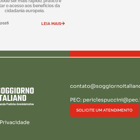
 pode ser mais rápido, prático e
itar o acesso aos benefícios da
cidadania europeia.
 2026
LEIA MAIS
contato@soggiornoitaliano
PEC: periclespuccini@pec.
SOLICITE UM ATENDIMENTO
 Privacidade