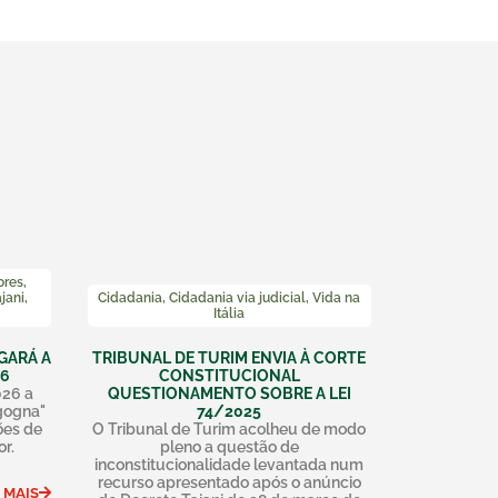
ores
,
jani
,
Cidadania
,
Cidadania via judicial
,
Vida na
Itália
GARÁ A
TRIBUNAL DE TURIM ENVIA À CORTE
26
CONSTITUCIONAL
026 a
QUESTIONAMENTO SOBRE A LEI
gogna"
74/2025
ões de
O Tribunal de Turim acolheu de modo
or.
pleno a questão de
inconstitucionalidade levantada num
recurso apresentado após o anúncio
 MAIS